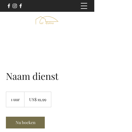
Naam dienst
19,99
Amerikaanse
1 uur
1
US$ 19,99
dollar
u
u
Nu boeken